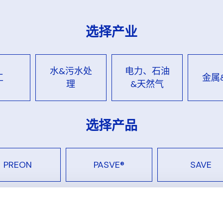
选择产业
水&污水处
电力、石油
工
金属
理
&天然气
选择产品
PREON
PASVE®
SAVE