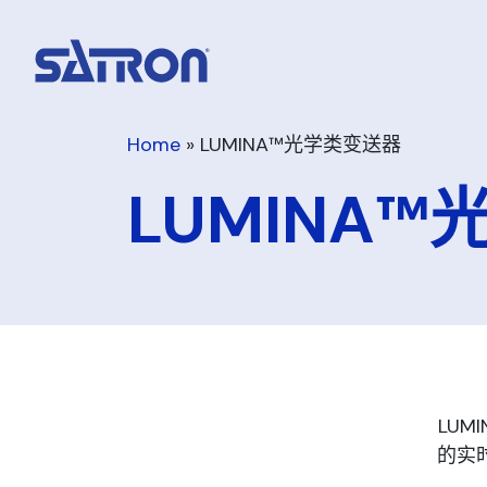
跳
至
内
容
Home
»
LUMINA™光学类变送器
LUMINA
LUM
的实