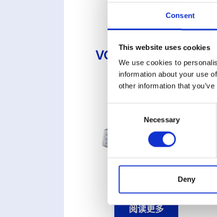
Consent
LUMINA
This website uses cookies
VOA多光源光学传
We use cookies to personalis
感器
information about your use of
other information that you’ve
Consent
Necessary
Selection
Deny
阅读更多