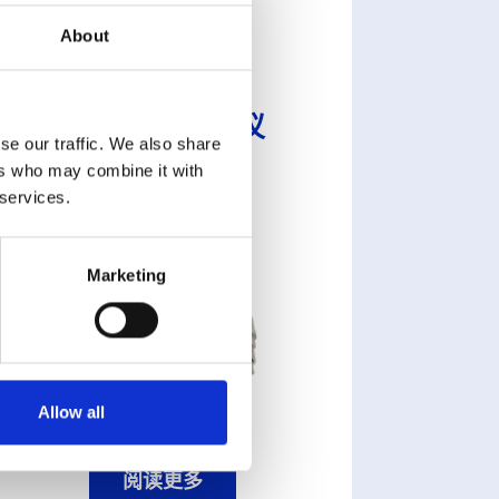
About
LUMINA
VCK光学卡巴仪
se our traffic. We also share
ers who may combine it with
 services.
Marketing
Allow all
阅读更多