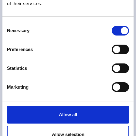
of their services.
PISTOR
Consent
Necessary
Selection
Preferences
SAVE
Statistics
SAVE H
Marketing
Leia mais
Allow all
Allow selection