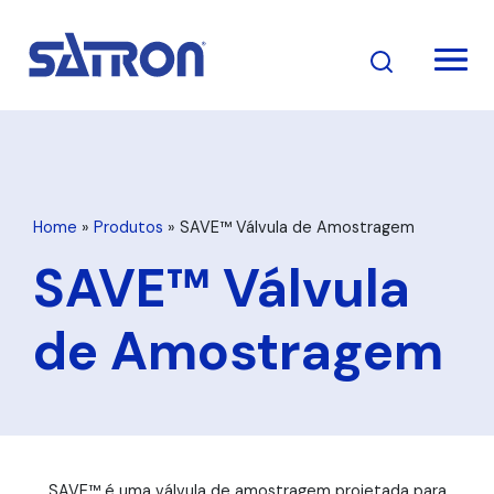
Pular
para
o
conteúdo
Home
»
Produtos
»
SAVE™ Válvula de Amostragem
SAVE™ Válvula
de Amostragem
SAVE™ é uma válvula de amostragem projetada para