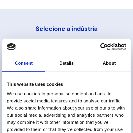
Selecione a indústria
Água &
Energia,
Alimentos
Águas
Petróleo &
e Bebidas
Residuais
Gás
Consent
Details
About
Metal &
Papel &
Química
This website uses cookies
Mineração
Celulose
We use cookies to personalise content and ads, to
provide social media features and to analyse our traffic.
Selecione a tecnologia
We also share information about your use of our site with
our social media, advertising and analytics partners who
may combine it with other information that you’ve
LUMINA
PREON
PASVE®
SAVE
provided to them or that they’ve collected from your use