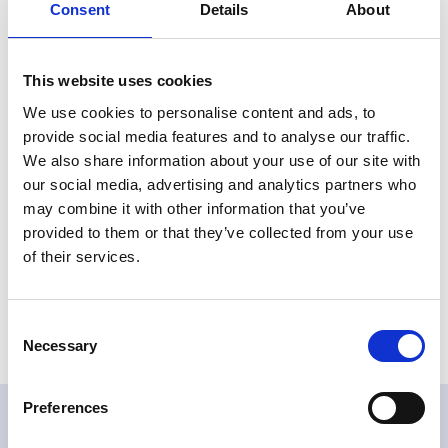
PASVE S Datasheet
Consent
Details
About
Type: pdf | Size: 604,10 KB
PASVE S_TR Manual
This website uses cookies
Type: pdf | Size: 635,28 KB
We use cookies to personalise content and ads, to
PASVE S_C Manual
provide social media features and to analyse our traffic.
Type: pdf | Size: 599,14 KB
We also share information about your use of our site with
our social media, advertising and analytics partners who
PASVE S_P Manual
may combine it with other information that you’ve
Type: pdf | Size: 671,91 KB
provided to them or that they’ve collected from your use
PASVE S_TN Manual
of their services.
Type: pdf | Size: 815,52 KB
Consent
Necessary
Selection
Preferences
Related products