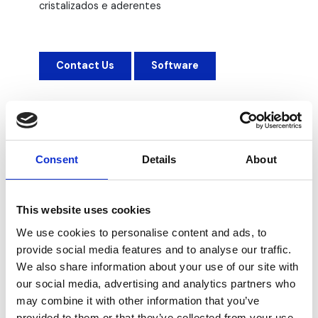
cristalizados e aderentes
Contact Us
Software
Consent
Details
About
This website uses cookies
We use cookies to personalise content and ads, to
Downloads
provide social media features and to analyse our traffic.
We also share information about your use of our site with
VL Datasheet_M4
our social media, advertising and analytics partners who
Type: pdf | Size: 6,55 MB
may combine it with other information that you’ve
provided to them or that they’ve collected from your use