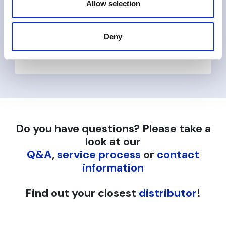
Allow selection
VG Transmissor de Pressão
Deny
Leia mais
Do you have questions? Please take a
look at our
Q&A
,
service process
or
contact
information
Find out your closest
distributor
!